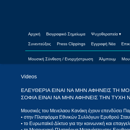
Αρχική
Βιογραφικό Σημείωμα
Ψυχοθεραπεία ▾
Συνεντεύξεις
Press Clippings
Εγγραφή Νέα
Επικ
Μουσική Σύνθεση / Ενορχήστρωση
Άλμπουμ
Μου
Videos
ΕΛΕΥΘΕΡΙΑ ΕΙΝΑΙ ΝΑ ΜΗΝ ΑΦΗΝΕΙΣ ΤΗ ΜΟ
ΣΟΦΙΑ ΕΙΝΑΙ ΝΑ ΜΗΝ ΑΦΗΝΕΙΣ ΤΗΝ ΤΥΧΗ Ν
Μουσικές του Μενελαου Κανάκη έχουν επενδύσει Παρο
• στην Πλατφόρμα Εθνικών Συλλόγων Ερυθρού Σταυ
• το Ευρωπαϊκό Δίκτυο για την κοινωνική και επαγγ
• τη Μεσογειακή Πλατφόρμα Μετανάστευσης Ερυθρού