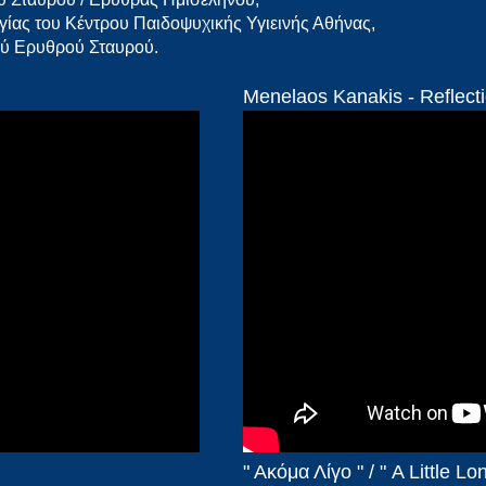
υργίας του Κέντρου Παιδοψυχικής Υγιεινής Αθήνας,
κού Ερυθρού Σταυρού.
Menelaos Kanakis - Reflectio
" Ακόμα Λίγο " / " A Little Lo