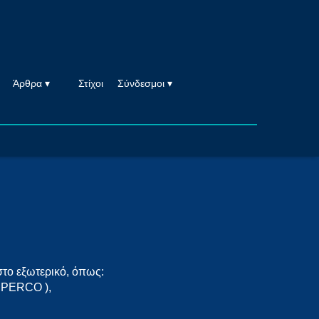
Άρθρα ▾
Στίχοι
Σύνδεσμοι ▾
στο εξωτερικό, όπως:
 PERCO ),