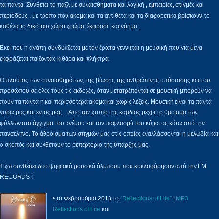
τα πάντα. Συνθέτει το πάζλ με συναισθήματα και λογική , εμπειρίες, στιγμές και
περιόδους , με τρόπο που ακόμα και τα αντίθετα και τα διαφορετικά βρίσκουν το
καθένα το δικό του χώρο χρώμα, έκφραση και νόημα.
Εκεί που η αγάπη συνδυάζεται με τον έρωτα γεννιέται η μουσική που για μένα
εκφράζεται παίζοντας κιθάρα και πλήκτρα.
Ο πλούτος των συναισθημάτων, της βίωσης της ανθρώπινης υπόστασης και του
προσώπου σε όλες τους τις εκδοχές, όταν μετατρέπονται σε μουσική μπορούν να
πουν τα πάντα ή και περισσότερα ακόμα και χωρίς λέξεις. Μουσική είναι τα πάντα
γύρω μας και εντός μας… Από τον χτύπο της καρδιάς μέχρι το θρόισμα των
φύλλων στο άγγιγμα του ανέμου και τον παφλασμό του κύματος κάτω από την
πανσέληνο. Το άθροισμα των στιγμών μας στις οποίες εναλλάσσονται η μελωδία και
ο σκοπός και συνθέτουν το ρεπερτόριο της ύπαρξής μας.
Έχω συνθέσει δυο ψηφιακά μουσικά άλμπουμ που κυκλοφόρησαν από την FM
RECORDS :
• το Φεβρουάριο 2018 το
“Reflections of Life”
|
MP3
Reflections of Life
και