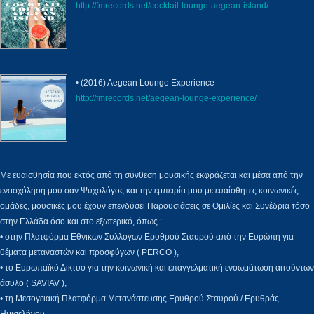
http://fmrecords.net/cocktail-lounge-aegean-island/
• (2016) Aegean Lounge Experience
http://fmrecords.net/aegean-lounge-experience/
Με ευαισθησία που εκτός από τη σύνθεση μουσικής εκφράζεται και μέσα από την
ενασχόληση μου σαν Ψυχολόγος και την εμπειρία μου με ευαίσθητες κοινωνικές
ομάδες, μουσικές μου έχουν επενδύσει Παρουσιάσεις σε Ομιλίες και Συνέδρια τόσο
στην Ελλάδα όσο και στο εξωτερικό, όπως :
• στην Πλατφόρμα Εθνικών Συλλόγων Ερυθρού Σταυρού από την Ευρώπη για
θέματα μεταναστών και προσφύγων ( PERCO ),
• το Ευρωπαϊκό Δίκτυο για την κοινωνική και επαγγελματική ενσωμάτωση αιτούντων
άσυλο ( SAVIAV ),
• τη Μεσογειακή Πλατφόρμα Μετανάστευσης Ερυθρού Σταυρού / Ερυθράς
Ημισελήνου,