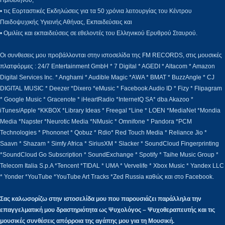
• τις Εορταστικές Εκδηλώσεις για τα 50 χρόνια λειτουργίας του Κέντρου
Παιδοψυχικής Υγιεινής Αθήνας, Εκπαιδεύσεις και
• Ομιλίες και εκπαιδεύσεις σε εθελοντές του Ελληνικού Ερυθρού Σταυρού.
Οι συνθεσεις μου προβάλλονται στην ιστοσελίδα της FM RECORDS, στις μουσικές
πλατφόρμες : 24/7 Entertainment GmbH * 7 Digital * AGEDI * Altacom * Amazon
Digital Services Inc. * Anghami * Audible Magic *AWA * BMAT * BuzzAngle * CJ
DIGITAL MUSIC * Deezer *Dixero *eMusic * Facebook Audio ID * Fizy * Flipagram
* Google Music * Gracenote * iHeartRadio *InternetQ SA* dba Akazoo *
iTunes/Apple *KKBOX *Library Ideas * Freegal *Line * LOEN *MediaNet *Mondia
Media *Napster *Neurotic Media *NMusic * Omnifone * Pandora *PCM
Technologies * Phononet * Qobuz * Rdio* Red Touch Media * Reliance Jio *
Saavn * Shazam * Simfy Africa * SiriusXM * Slacker * SoundCloud Fingerprinting
*SoundCloud Go Subscription * SoundExchange * Spotify * Taihe Music Group *
Telecom Italia S.p.A *Tencent *TIDAL * UMA * Vervelife * Xbox Music * Yandex LLC
* Yonder *YouTube *YouTube Art Tracks *Zed Russia καθώς και στο Facebook.
Σας καλωσορίζω στην ιστοσελίδα μου που παρουσιάζει παράλληλα την
επαγγελματική μου δραστηριότητα ως Ψυχολόγος – Ψυχοθεραπευτής και τις
μουσικές συνθέσεις απόρροια της αγάπης μου για τη Μουσική.